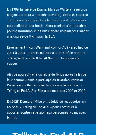
​En
1999, la mère de Donna, Marilyn Walters, a reçu un
diagnostic de SLA. L'année suivante, Donna et sa sœur
Tammy ont participé dans le marathon de Vancouver
pour collecter des fonds. Alors qu'elles s'entraînaient
pour le marathon, elles ont élaboré un plan pour lancer
une course de 5 km pour la SLA.
L'événement « Run, Walk and Roll for ALS» a eu lieu de
2001 à 2008. La mère de Donna a terminé le premier
« Run, Walk and Roll for ALS
» avec beaucoup de
succès!
Afin de poursuivre la collecte de fonds après la fin de
leur course, Donna a participé au triathlon Ironman
Canada en collectant des fonds sous le nom de : «
Tri'ing to End ALS ». Elle a concouru en 2010 et 2012.
En 2025, Donna et Mike ont décidé de ressusciter un
nouveau « Tri'ing to End ALS » pour continuer à
apporter soutien et espoir aux personnes vivant avec
la SLA.